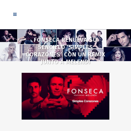
FONSECA RENUEVA SU
SENCILLO ‘SIMPLES
CORAZONES’ CON UN REMIX
JUNTO A MELENDI