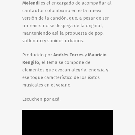
Melendi
es el encargado de acompañar al
cantautor colombiano en esta nueva
versión de la canción, que, a pesar de ser
un remix, no se despega de la original,
manteniendo así la propuesta de pop,
vallenato y sonidos urbanos.
Producido por
Andrés Torres
y
Mauricio
Rengifo,
el tema se compone de
elementos que evocan alegría, energía y
ese toque característico de los éxitos
musicales en el verano.
Escuchen por acá: