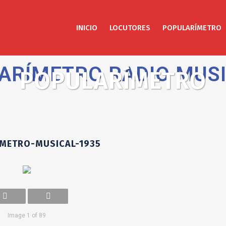
INICIO
LOCUTORES
POPULARÍMETRO
ARÍMETRO RADIO MUS
POPULARÍMETRO
́METRO-MUSICAL-1935
Image 1 of 89