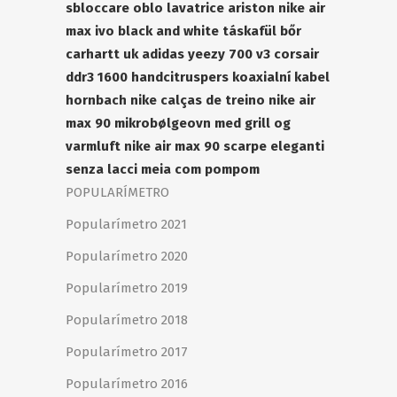
sbloccare oblo lavatrice ariston
nike air
max ivo black and white
táskafül bőr
carhartt uk
adidas yeezy 700 v3
corsair
ddr3 1600
handcitruspers
koaxialní kabel
hornbach
nike calças de treino
nike air
max 90
mikrobølgeovn med grill og
varmluft
nike air max 90
scarpe eleganti
senza lacci
meia com pompom
POPULARÍMETRO
Popularímetro 2021
Popularímetro 2020
Popularímetro 2019
Popularímetro 2018
Popularímetro 2017
Popularímetro 2016