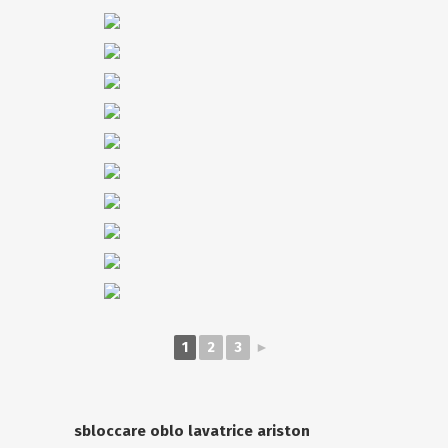
1
2
3
►
sbloccare oblo lavatrice ariston